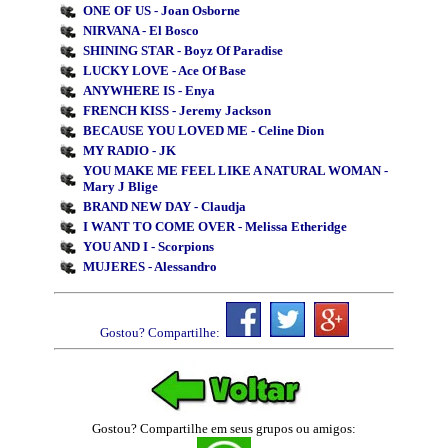
ONE OF US - Joan Osborne
NIRVANA - El Bosco
SHINING STAR - Boyz Of Paradise
LUCKY LOVE - Ace Of Base
ANYWHERE IS - Enya
FRENCH KISS - Jeremy Jackson
BECAUSE YOU LOVED ME - Celine Dion
MY RADIO - JK
YOU MAKE ME FEEL LIKE A NATURAL WOMAN -
Mary J Blige
BRAND NEW DAY - Claudja
I WANT TO COME OVER - Melissa Etheridge
YOU AND I - Scorpions
MUJERES - Alessandro
Gostou? Compartilhe:
Gostou? Compartilhe em seus grupos ou amigos: