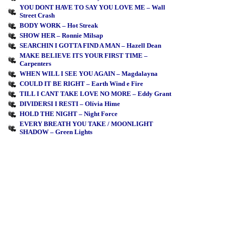
YOU DONT HAVE TO SAY YOU LOVE ME – Wall
Street Crash
BODY WORK – Hot Streak
SHOW HER – Ronnie Milsap
SEARCHIN I GOTTA FIND A MAN – Hazell Dean
MAKE BELIEVE ITS YOUR FIRST TIME –
Carpenters
WHEN WILL I SEE YOU AGAIN – Magdalayna
COULD IT BE RIGHT – Earth Wind e Fire
TILL I CANT TAKE LOVE NO MORE – Eddy Grant
DIVIDERSI I RESTI – Olívia Hime
HOLD THE NIGHT – Night Force
EVERY BREATH YOU TAKE / MOONLIGHT
SHADOW – Green Lights
Gostou? Compartilhe:
Gostou? Compartilhe em seus grupos ou amigos: