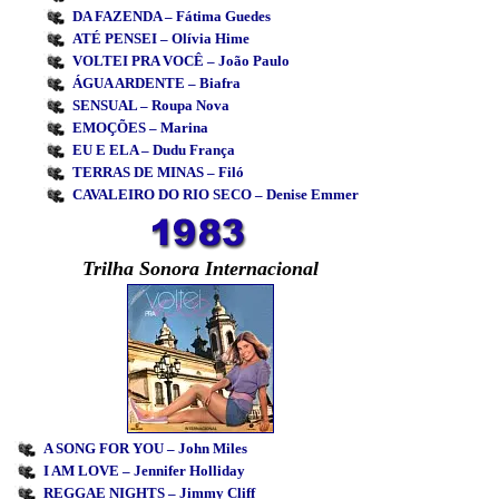
DA FAZENDA – Fátima Guedes
ATÉ PENSEI – Olívia Hime
VOLTEI PRA VOCÊ – João Paulo
ÁGUA ARDENTE – Biafra
SENSUAL – Roupa Nova
EMOÇÕES – Marina
EU E ELA – Dudu França
TERRAS DE MINAS – Filó
CAVALEIRO DO RIO SECO – Denise Emmer
Trilha Sonora Internacional
A SONG FOR YOU – John Miles
I AM LOVE – Jennifer Holliday
REGGAE NIGHTS – Jimmy Cliff